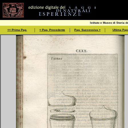
Istituto e Museo di Storia d
|
|
|
<< Prima Pag.
< Pag. Precedente
Pag. Successiva >
Ultima Pag