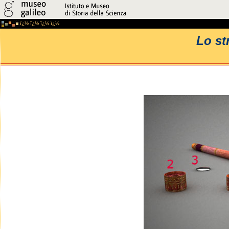
ï¿½
ï¿½ ï¿½ ï¿½ ï¿½
Lo s