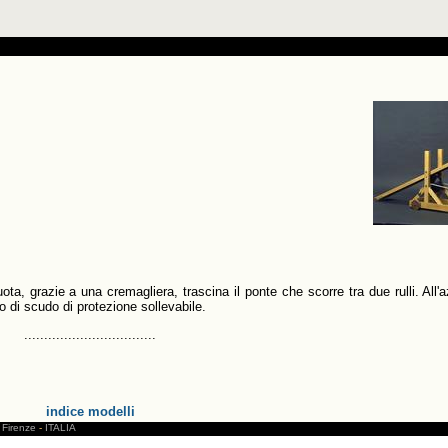
a, grazie a una cremagliera, trascina il ponte che scorre tra due rulli. All'a
o di scudo di protezione sollevabile.
.................................
indice modelli
Firenze
-
ITALIA