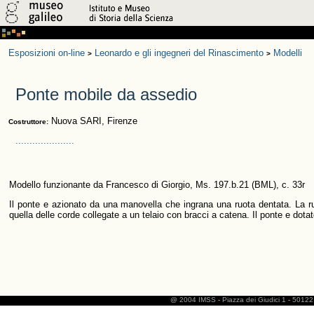
Esposizioni on-line
Leonardo e gli ingegneri del Rinascimento
Modelli
>
>
Ponte mobile da assedio
Nuova SARI, Firenze
Costruttore:
.....................
Modello funzionante da Francesco di Giorgio, Ms. 197.b.21 (BML), c. 33r
Il ponte e azionato da una manovella che ingrana una ruota dentata. La ruot
quella delle corde collegate a un telaio con bracci a catena. Il ponte e dotat
@ 2004 IMSS
-
Piazza dei Giudici 1
-
50122 