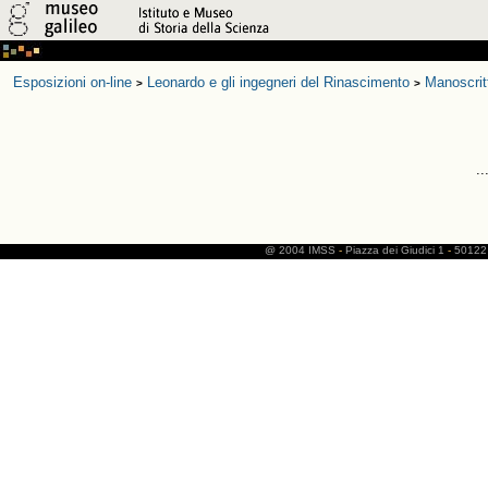
Esposizioni on-line
Leonardo e gli ingegneri del Rinascimento
Manoscrit
>
>
..
@ 2004 IMSS
-
Piazza dei Giudici 1
-
50122 