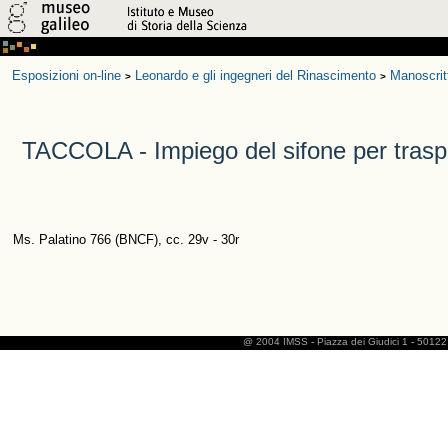
Esposizioni on-line
Leonardo e gli ingegneri del Rinascimento
Manoscrit
>
>
TACCOLA - Impiego del sifone per traspor
Ms. Palatino 766 (BNCF), cc. 29v - 30r
@ 2004 IMSS
-
Piazza dei Giudici 1
-
50122 