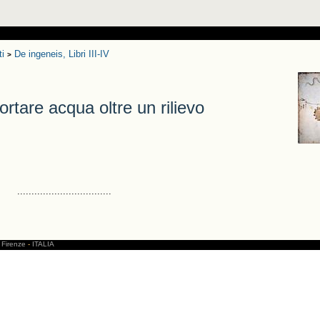
ti
De ingeneis, Libri III-IV
>
tare acqua oltre un rilievo
.................................
Firenze
-
ITALIA