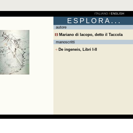
ITALIANO
/
ENGLISH
ESPLORA...
autore
Mariano di Iacopo, detto il Taccola
manoscritti
De ingeneis, Libri I-II