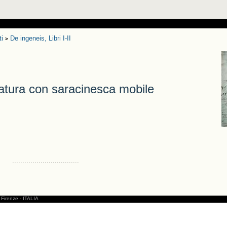
ti
De ingeneis, Libri I-II
>
atura con saracinesca mobile
.................................
Firenze
-
ITALIA