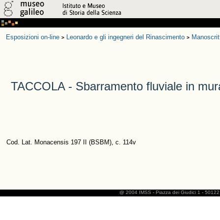
Esposizioni on-line
Leonardo e gli ingegneri del Rinascimento
Manoscrit
>
>
TACCOLA - Sbarramento fluviale in mur
Cod. Lat. Monacensis 197 II (BSBM), c. 114v
@ 2004 IMSS
-
Piazza dei Giudici 1
-
50122 