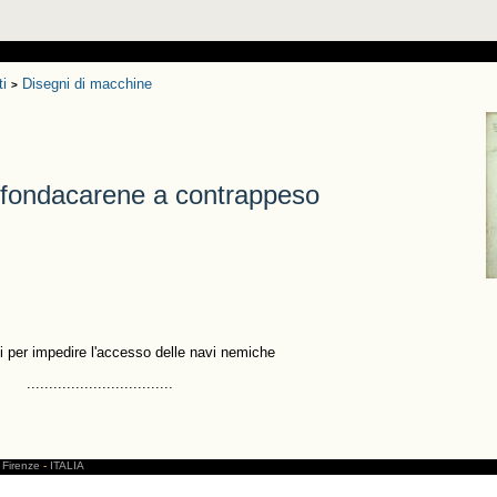
ti
Disegni di macchine
>
 sfondacarene a contrappeso
rti per impedire l'accesso delle navi nemiche
.................................
Firenze
-
ITALIA