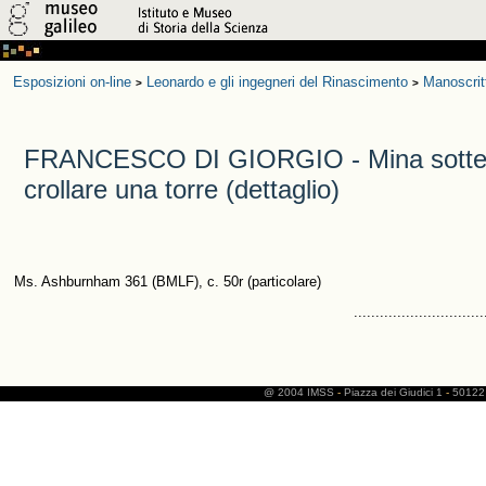
Esposizioni on-line
Leonardo e gli ingegneri del Rinascimento
Manoscrit
>
>
FRANCESCO DI GIORGIO - Mina sotter
crollare una torre (dettaglio)
Ms. Ashburnham 361 (BMLF), c. 50r (particolare)
..............................
@ 2004 IMSS
-
Piazza dei Giudici 1
-
50122 