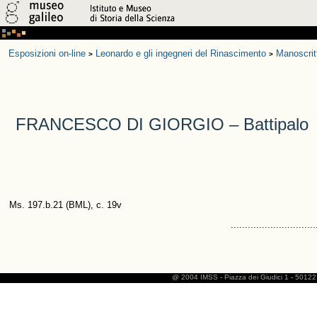
Esposizioni on-line
Leonardo e gli ingegneri del Rinascimento
Manoscrit
>
>
FRANCESCO DI GIORGIO – Battipalo
Ms. 197.b.21 (BML), c. 19v
..............................
@ 2004 IMSS
-
Piazza dei Giudici 1
-
50122 