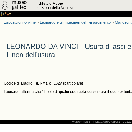
Esposizioni on-line
Leonardo e gli ingegneri del Rinascimento
Manoscrit
>
>
LEONARDO DA VINCI - Usura di assi e s
Linea dell’usura
Codice di Madrid I (BNM), c. 132v (particolare)
Leonardo afferma che "il polo di qualunque ruota consumera il suo sostentac
..............................
@ 2004 IMSS
-
Piazza dei Giudici 1
-
50122 