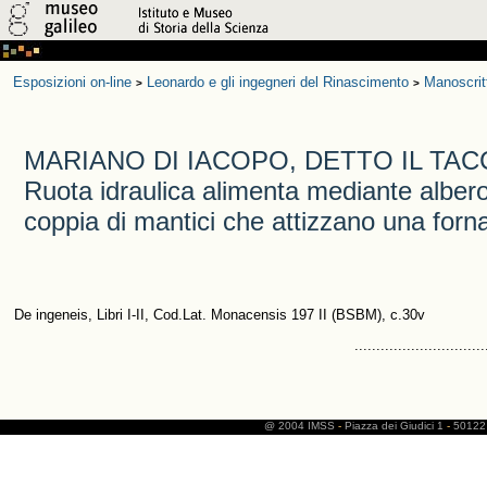
Esposizioni on-line
Leonardo e gli ingegneri del Rinascimento
Manoscrit
>
>
MARIANO DI IACOPO, DETTO IL TAC
Ruota idraulica alimenta mediante albe
coppia di mantici che attizzano una forn
De ingeneis, Libri I-II, Cod.Lat. Monacensis 197 II (BSBM), c.30v
..............................
@ 2004 IMSS
-
Piazza dei Giudici 1
-
50122 