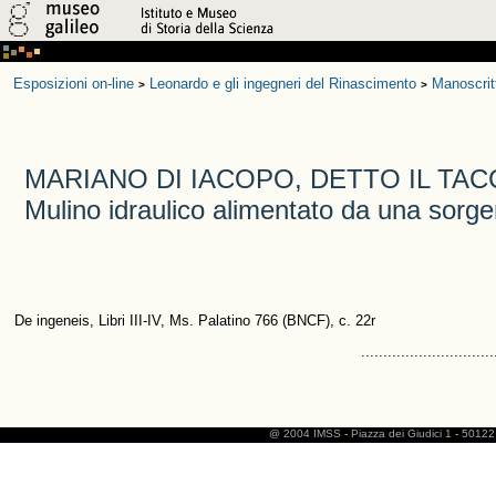
Esposizioni on-line
Leonardo e gli ingegneri del Rinascimento
Manoscrit
>
>
MARIANO DI IACOPO, DETTO IL TAC
Mulino idraulico alimentato da una sorge
De ingeneis, Libri III-IV, Ms. Palatino 766 (BNCF), c. 22r
..............................
@ 2004 IMSS
-
Piazza dei Giudici 1
-
50122 