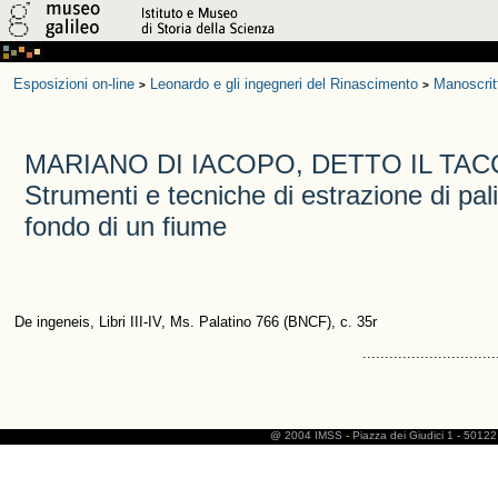
Esposizioni on-line
Leonardo e gli ingegneri del Rinascimento
Manoscrit
>
>
MARIANO DI IACOPO, DETTO IL TAC
Strumenti e tecniche di estrazione di pali 
fondo di un fiume
De ingeneis, Libri III-IV, Ms. Palatino 766 (BNCF), c. 35r
..............................
@ 2004 IMSS
-
Piazza dei Giudici 1
-
50122 