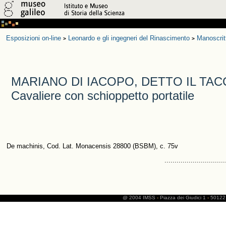
Esposizioni on-line
Leonardo e gli ingegneri del Rinascimento
Manoscrit
>
>
MARIANO DI IACOPO, DETTO IL TAC
Cavaliere con schioppetto portatile
De machinis, Cod. Lat. Monacensis 28800 (BSBM), c. 75v
..............................
@ 2004 IMSS
-
Piazza dei Giudici 1
-
50122 