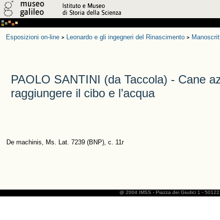
Esposizioni on-line
Leonardo e gli ingegneri del Rinascimento
Manoscrit
>
>
PAOLO SANTINI (da Taccola) - Cane a
raggiungere il cibo e l’acqua
De machinis, Ms. Lat. 7239 (BNP), c. 11r
@ 2004 IMSS
-
Piazza dei Giudici 1
-
50122 