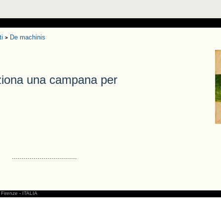
ti
De machinis
>
ziona una campana per
.................................
Firenze
-
ITALIA