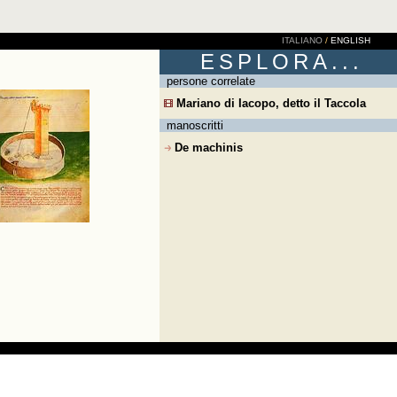
ITALIANO
/
ENGLISH
ESPLORA...
persone correlate
Mariano di Iacopo, detto il Taccola
manoscritti
De machinis