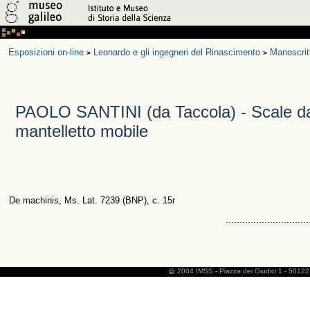
Esposizioni on-line
Leonardo e gli ingegneri del Rinascimento
Manoscrit
>
>
PAOLO SANTINI (da Taccola) - Scale da
mantelletto mobile
De machinis, Ms. Lat. 7239 (BNP), c. 15r
..............................
@ 2004 IMSS
-
Piazza dei Giudici 1
-
50122 