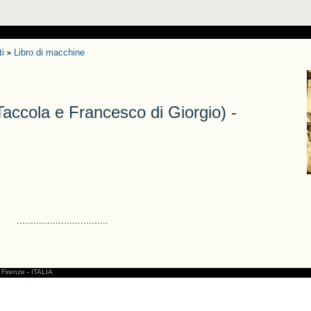
ti
Libro di macchine
>
la e Francesco di Giorgio) -
.................................
Firenze
-
ITALIA