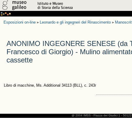
Esposizioni on-line
Leonardo e gli ingegneri del Rinascimento
Manoscrit
>
>
ANONIMO INGEGNERE SENESE (da Ta
Francesco di Giorgio) - Mulino alimentat
cassette
Libro di macchine, Ms. Additional 34113 (BLL), c. 243r
..............................
@ 2004 IMSS
-
Piazza dei Giudici 1
-
50122 