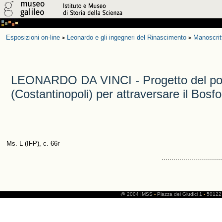
Esposizioni on-line
Leonardo e gli ingegneri del Rinascimento
Manoscrit
>
>
LEONARDO DA VINCI - Progetto del pon
(Costantinopoli) per attraversare il Bosfo
Ms. L (IFP), c. 66r
..............................
@ 2004 IMSS
-
Piazza dei Giudici 1
-
50122 