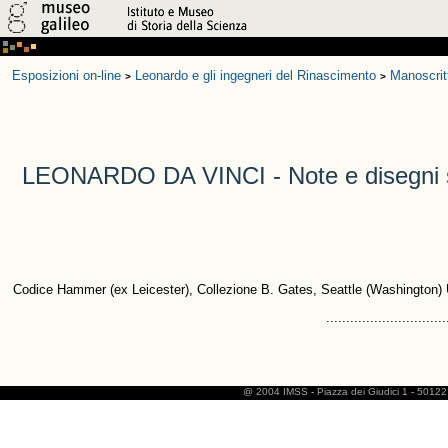
Esposizioni on-line
Leonardo e gli ingegneri del Rinascimento
Manoscrit
>
>
LEONARDO DA VINCI - Note e disegni s
Codice Hammer (ex Leicester), Collezione B. Gates, Seattle (Washington) 
..............................
@ 2004 IMSS
-
Piazza dei Giudici 1
-
50122 