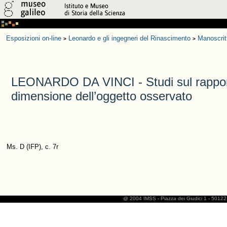
Esposizioni on-line
Leonardo e gli ingegneri del Rinascimento
Manoscrit
>
>
LEONARDO DA VINCI - Studi sul rapporto
dimensione dell’oggetto osservato
Ms. D (IFP), c. 7r
@ 2004 IMSS
-
Piazza dei Giudici 1
-
50122 