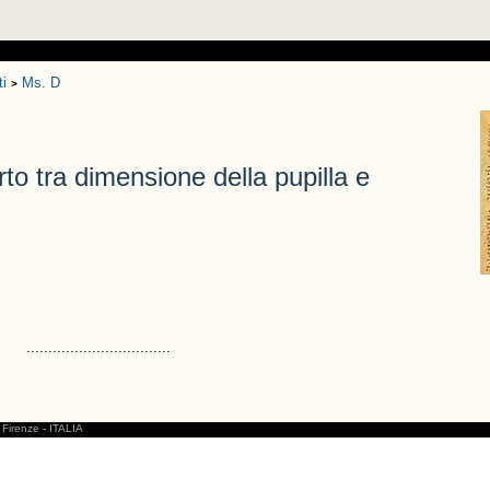
ti
Ms. D
>
 tra dimensione della pupilla e
.................................
Firenze
-
ITALIA