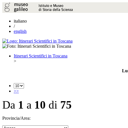
italiano
/
english
Itinerari Scientifici in Toscana
>
Luo
>>
Da
1
a
10
di
75
Provincia/Area: