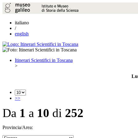
italiano
/
english
Itinerari Scientifici in Toscana
>
Luo
>>
Da
1
a
10
di
252
Provincia/Area: