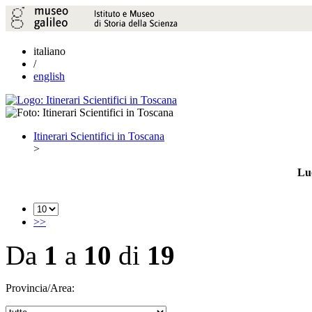
italiano
/
english
Itinerari Scientifici in Toscana
>
Luo
>>
Da
1
a
10
di
19
Provincia/Area: