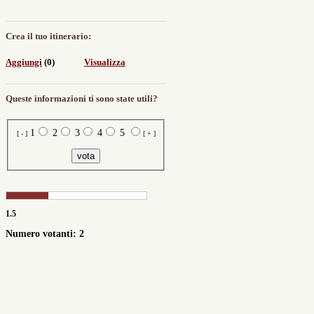
Crea il tuo itinerario:
Aggiungi
(0)
Visualizza
Queste informazioni ti sono state utili?
1
2
3
4
5
[ - ]
[ + ]
1.5
Numero votanti: 2