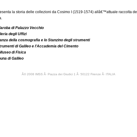
resenta la storia delle collezioni da Cosimo I (1519-1574) allâ€™attuale raccolta d
a.
aroba di Palazzo Vecchio
leria degli Uffizi
anza della cosmografia e lo Stanzino degli strumenti
strumenti di Galileo e l'Accademia del Cimento
 Museo di Fisica
buna di Galileo
Â© 2008 IMSS Â· Piazza dei Giudici 1 Â· 50122 Firenze Â· ITALIA