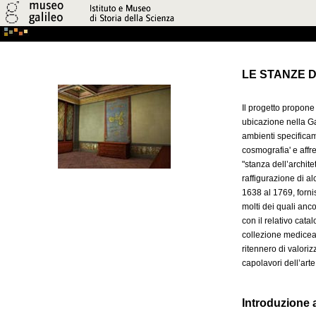
LE STANZE 
Il progetto propone 
ubicazione nella Gal
ambienti specificam
cosmografia' e affr
"stanza dell’archite
raffigurazione di al
1638 al 1769, forni
molti dei quali anc
con il relativo cat
collezione medicea 
ritennero di valori
capolavori dell’art
Introduzione a