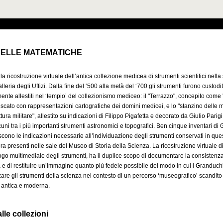
DELLE MATEMATICHE
la ricostruzione virtuale dell’antica collezione medicea di strumenti scientifici nella
leria degli Uffizi. Dalla fine del ‘500 alla metà del ‘700 gli strumenti furono custodit
ente allestiti nel ‘tempio’ del collezionismo mediceo: il "Terrazzo", concepito come
escato con rappresentazioni cartografiche dei domini medicei, e lo "stanzino delle 
ttura militare", allestito su indicazioni di Filippo Pigafetta e decorato da Giulio Parig
cuni tra i più importanti strumenti astronomici e topografici. Ben cinque inventari di G
scono le indicazioni necessarie all’individuazione degli strumenti conservati in ques
ora presenti nelle sale del Museo di Storia della Scienza. La ricostruzione virtuale d
alogo multimediale degli strumenti, ha il duplice scopo di documentare la consistenza
e di restituire un’immagine quanto più fedele possibile del modo in cui i Granduch
zzare gli strumenti della scienza nel contesto di un percorso ‘museografico’ scandito
e antica e moderna.
lle collezioni