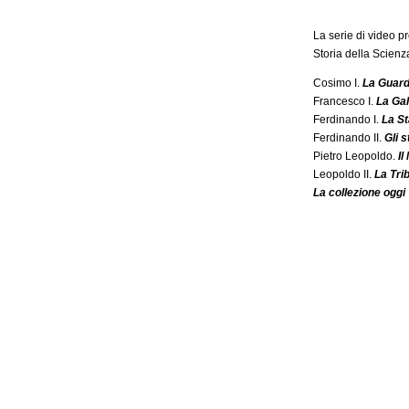
La serie di video p
Storia della Scienz
Cosimo I.
La Guard
Francesco I.
La Gal
Ferdinando I.
La St
Ferdinando II.
Gli 
Pietro Leopoldo.
Il
Leopoldo II.
La Tri
La collezione oggi