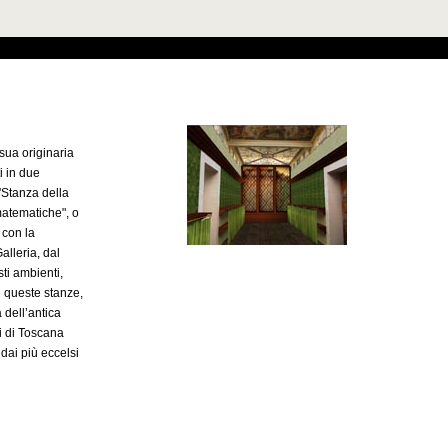
 sua originaria
i in due
 'Stanza della
matematiche", o
i con la
alleria, dal
ti ambienti,
i queste stanze,
 dell’antica
i di Toscana
 dai più eccelsi