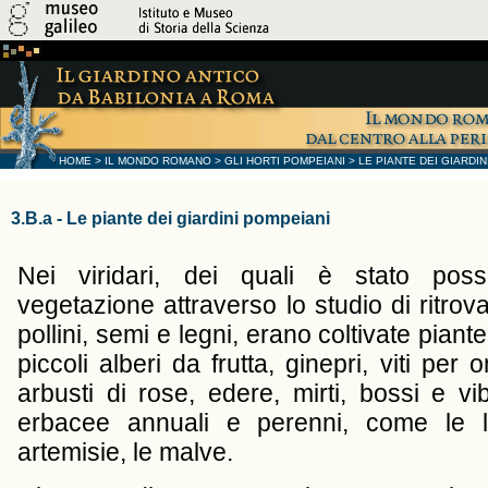
HOME
>
IL MONDO ROMANO
>
GLI HORTI POMPEIANI
>
LE PIANTE DEI GIARDIN
3.B.a - Le piante dei giardini pompeiani
Nei viridari, dei quali è stato possib
vegetazione attraverso lo studio di ritrov
pollini, semi e legni, erano coltivate piante 
piccoli alberi da frutta, ginepri, viti per o
arbusti di rose, edere, mirti, bossi e vib
erbacee annuali e perenni, come le lic
artemisie, le malve.