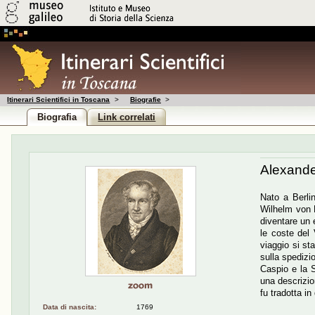
Itinerari Scientifici in Toscana
>
Biografie
>
Biografia
Link correlati
Alexande
Nato a Berlin
Wilhelm von H
diventare un 
le coste del 
viaggio si sta
sulla spedizi
Caspio e la S
una descrizio
fu tradotta in
Data di nascita:
1769