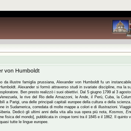
r von Humboldt
o da illustre famiglia prussiana, Alexander von Humboldt fu un instancabile es
umboldt. Alexander si formò attraverso studi in svariate discipline, ma la su
esploratore. Ben presto realizzò i suoi obiettivi. Dal 5 giugno 1799 al 3 agos
Venezuela, le rive del Rio delle Amazzoni, le Ande, il Perù, Cuba, la Columbi
bilì a Parigi, una delle principali capitali europee della cultura e della scienz
one in Sudamerica, corredata di molte mappe a colori e di illustrazioni. Viaggi
iberia. Dedicò gli ultimi anni della vita alla sua opera più nota,
Kosmos, Ent
ne fisica del mondo], pubblicata in cinque tomi tra il 1845 e il 1862. Il quinto
 quasi tutte le lingue europee.