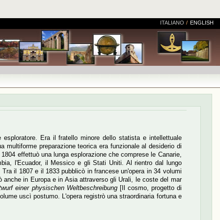
ITALIANO
/
ENGLISH
ploratore. Era il fratello minore dello statista e intellettuale
a multiforme preparazione teorica era funzionale al desiderio di
to 1804 effettuò una lunga esplorazione che comprese le Canarie,
a, l'Ecuador, il Messico e gli Stati Uniti. Al rientro dal lungo
a. Tra il 1807 e il 1833 pubblicò in francese un'opera in 34 volumi
ò anche in Europa e in Asia attraverso gli Urali, le coste del mar
wurf einer physischen Weltbeschreibung
[Il cosmo, progetto di
 volume uscì postumo. L'opera registrò una straordinaria fortuna e