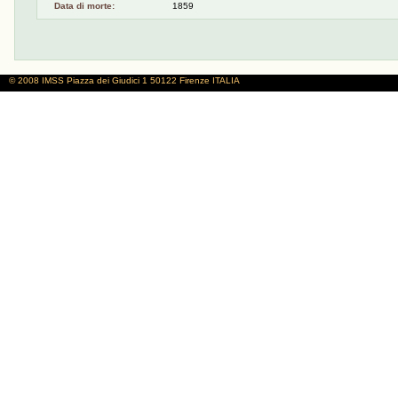
Data di morte:
1859
© 2008 IMSS
Piazza dei Giudici 1
50122 Firenze
ITALIA