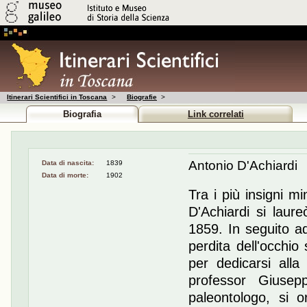
Itinerari Scientifici in Toscana
>
Biografie
>
Biografia
Link correlati
Antonio D'Achiardi
Data di nascita:
1839
Data di morte:
1902
Tra i più insigni mi
D'Achiardi si laure
1859. In seguito ad
perdita dell'occhio
per dedicarsi alla
professor Giusep
paleontologo, si o