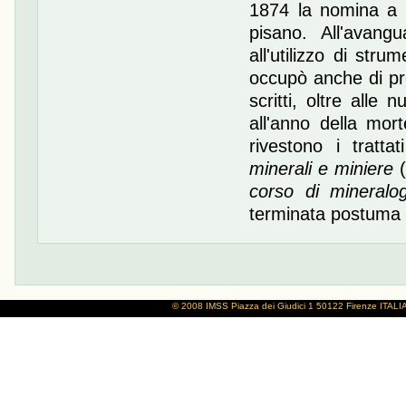
1874 la nomina a p
pisano. All'avang
all'utilizzo di stru
occupò anche di pro
scritti, oltre alle
all'anno della mo
rivestono i tratta
minerali e miniere
(
corso di mineralog
terminata postuma d
© 2008 IMSS
Piazza dei Giudici 1
50122 Firenze
ITALI