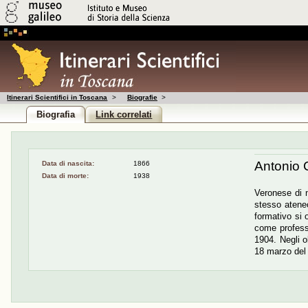
Itinerari Scientifici in Toscana
>
Biografie
>
Biografia
Link correlati
Antonio 
Data di nascita:
1866
Data di morte:
1938
Veronese di n
stesso ateneo
formativo si 
come professo
1904. Negli ol
18 marzo del