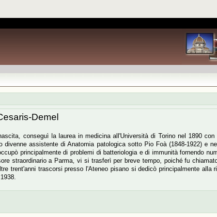
Cesaris-Demel
ascita, conseguì la laurea in medicina all'Università di Torino nel 1890 con 
 divenne assistente di Anatomia patologica sotto Pio Foà (1848-1922) e nel 1
occupò principalmente di problemi di batteriologia e di immunità fornendo nume
re straordinario a Parma, vi si trasferì per breve tempo, poiché fu chiamato a
tre trent'anni trascorsi presso l'Ateneo pisano si dedicò principalmente alla ri
 1938.