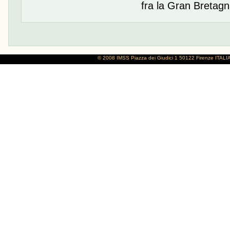
fra la Gran Bretagn
© 2008 IMSS
Piazza dei Giudici 1
50122 Firenze
ITALI