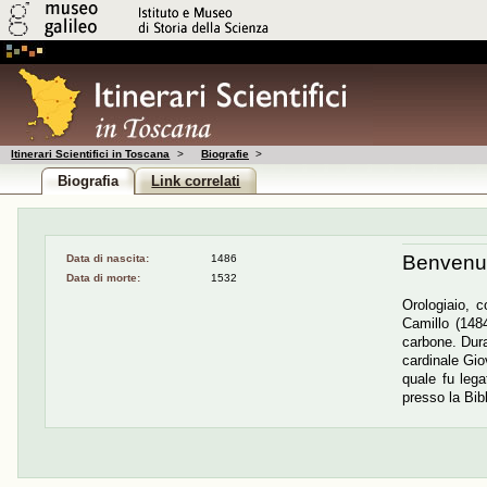
Itinerari Scientifici in Toscana
>
Biografie
>
Biografia
Link correlati
Benvenut
Data di nascita:
1486
Data di morte:
1532
Orologiaio, 
Camillo (1484
carbone. Duran
cardinale Gio
quale fu lega
presso la Bib