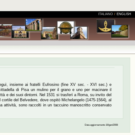
ITALIANO
/
ENGLISH
guì, insieme ai fratelli Eufrosino (fine XV sec. - XVI sec.) e
cittadella di Pisa un mulino per il grano e uno per macinare il
ttà e dei suoi dintorni. Nel 1531 si trasferì a Roma, su invito del
 cortile del Belvedere, dove ospitò Michelangelo (1475-1564), al
ua attività, sono raccolti in un taccuino manoscritto conservato
Data aggiornamento 16/gen/2008