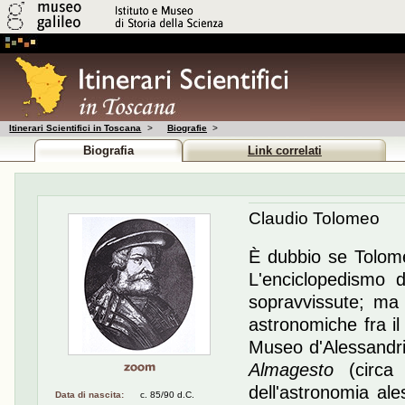
Itinerari Scientifici in Toscana
>
Biografie
>
Biografia
Link correlati
Claudio Tolomeo
È dubbio se Tolome
L'enciclopedismo d
sopravvissute; ma 
astronomiche fra il
Museo d'Alessandri
Almagesto
(circa 1
dell'astronomia ale
Data di nascita:
c. 85/90 d.C.