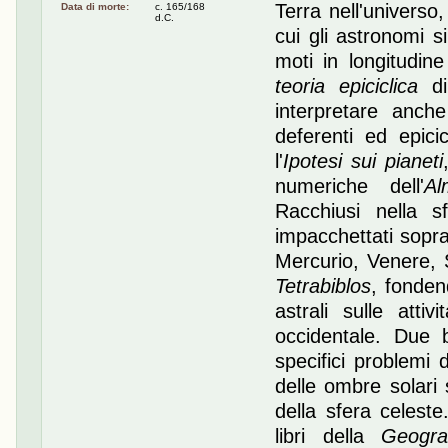
Terra nell'universo
Data di morte:
c. 165/168
d.C.
cui gli astronomi s
moti in longitudine
teoria epiciclica
d
interpretare anche
deferenti ed epici
l'
Ipotesi sui pianeti
numeriche dell'
Al
Racchiusi nella sf
impacchettati sopra
Mercurio, Venere, S
Tetrabiblos
, fonden
astrali sulle att
occidentale. Due b
specifici problemi 
delle ombre solari
della sfera celeste
libri della
Geogra