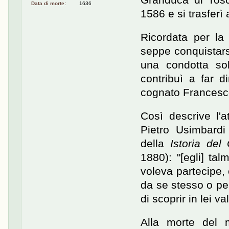
Data di morte:
1636
1586 e si trasferì
Ricordata per la 
seppe conquistarsi
una condotta so
contribuì a far d
cognato Francesc
Così descrive l'a
Pietro Usimbardi
della
Istoria de
1880): "[egli] tal
voleva partecipe,
da se stesso o pe
di scoprir in lei v
Alla morte del 