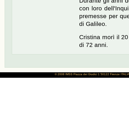
Durante gli anni 
con loro dell'Inq
premesse per quel
di Galileo.
Cristina morì il 20
di 72 anni.
© 2008 IMSS
Piazza dei Giudici 1
50122 Firenze
ITALI