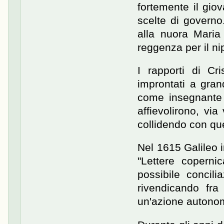
fortemente il gio
scelte di governo
alla nuora Maria
reggenza per il n
I rapporti di Cr
improntati a gran
come insegnante d
affievolirono, vi
collidendo con que
Nel 1615 Galileo i
"Lettere coperni
possibile concili
rivendicando fra l
un'azione autonom