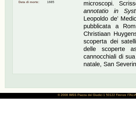
microscopi. Scri
Data di morte:
1685
annotatio in Sys
Leopoldo de' Medic
pubblicata a Rom
Christiaan Huygens 
scoperta dei satell
delle scoperte a
cannocchiali di sua 
natale, San Severi
© 2008 IMSS
Piazza dei Giudici 1
50122 Firenze
ITALI