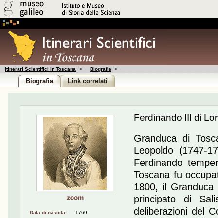
Itinerari Scientifici in Toscana
>
Biografie
>
Biografia
Link correlati
Ferdinando III di L
Granduca di Tosca
Leopoldo (1747-17
Ferdinando temper
Toscana fu occupat
1800, il Granduca f
principato di Sal
deliberazioni del 
Data di nascita:
1769