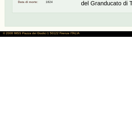
del Granducato di 
Data di morte:
1824
© 2008 IMSS
Piazza dei Giudici 1
50122 Firenze
ITALIA