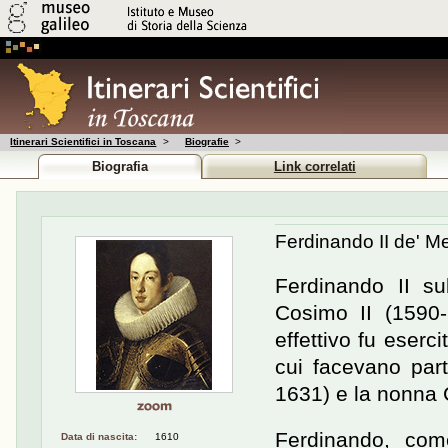
Itinerari Scientifici in Toscana
>
Biografie
>
Biografia
Link correlati
Ferdinando II de' Me
Ferdinando II s
Cosimo II (1590-
effettivo fu eserc
cui facevano par
1631) e la nonna 
Ferdinando, come
Data di nascita:
1610