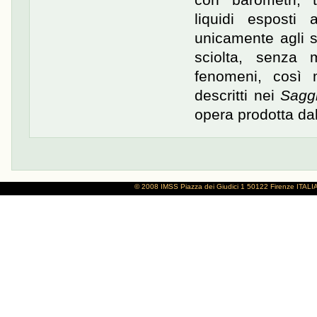
liquidi esposti
unicamente agli s
sciolta, senza 
fenomeni, così 
descritti nei
Saggi
opera prodotta dal
© 2008 IMSS
Piazza dei Giudici 1
50122 Firenze
ITALI