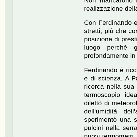
Non mancarono ric
realizzazione del
Con Ferdinando e 
stretti, più che co
posizione di prest
luogo perché gl
profondamente in s
Ferdinando è ric
e di scienza. A P
ricerca nella sua
termoscopio idea
dilettò di meteor
dell'umidità del
sperimentò una so
pulcini nella serr
nuovi termometri,