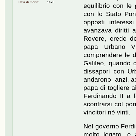
Data di morte:
1670
equilibrio con le
con lo Stato Pont
opposti interess
avanzava diritti 
Rovere, erede de
papa Urbano VI
comprendere le di
Galileo, quando q
dissapori con Ur
andarono, anzi, ad
papa di togliere 
Ferdinando II a
scontrarsi col po
vincitori né vinti.
Nel governo Ferdin
molto legato, e 