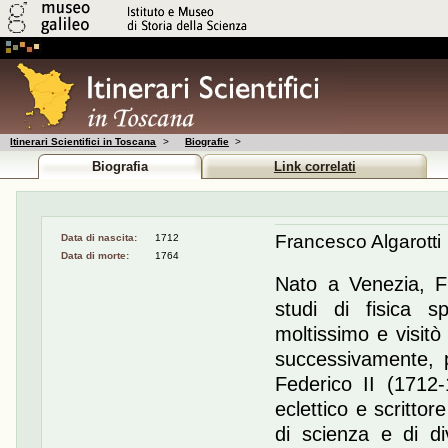
Itinerari Scientifici in Toscana
>
Biografie
>
Biografia
Link correlati
Francesco Algarotti
Data di nascita:
1712
Data di morte:
1764
Nato a Venezia, Fra
studi di fisica 
moltissimo e visitò
successivamente, p
Federico II (1712-1
eclettico e scrittore
di scienza e di div