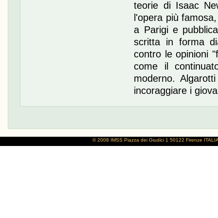
teorie di Isaac N
l'opera più famosa
a Parigi e pubblic
scritta in forma di
contro le opinioni 
come il continuato
moderno. Algarotti 
incoraggiare i giova
© 2008 IMSS
Piazza dei Giudici 1
50122 Firenze
ITALI