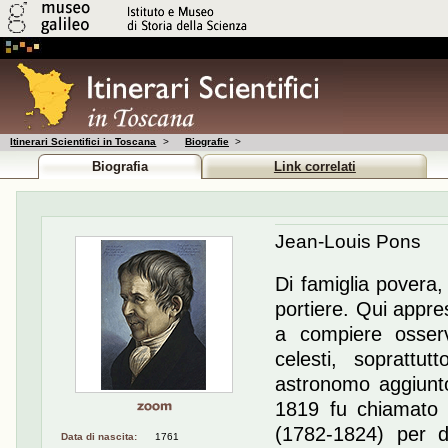
Itinerari Scientifici in Toscana
>
Biografie
>
Biografia
Link correlati
Jean-Louis Pons
Di famiglia povera,
portiere. Qui appre
a compiere osserv
celesti, soprattu
astronomo aggiunto 
1819 fu chiamato 
(1782-1824) per d
Data di nascita:
1761