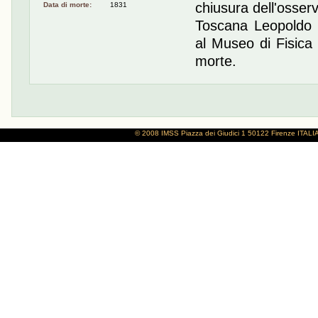
chiusura dell'osser
Data di morte:
1831
Toscana Leopoldo I
al Museo di Fisica 
morte.
© 2008 IMSS
Piazza dei Giudici 1
50122 Firenze
ITALI