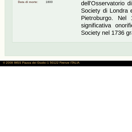
dell'Osservatorio 
Data di morte:
1800
Society di Londra 
Pietroburgo. Nel
significativa onori
Society nel 1736 gra
© 2008 IMSS
Piazza dei Giudici 1
50122 Firenze
ITALIA