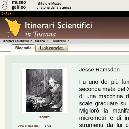
Itinerari Scientifici in Toscana
>
Biografie
>
Biografia
Link correlati
Jesse Ramsden
Fu uno dei più famo
seconda metà del X
di una macchina da
scale graduate su s
Migliorò la manifa
micrometri e di in
strumenti da lui c
Data di nascita:
1735