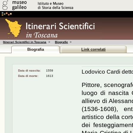
Itinerari Scientifici in Toscana
>
Biografie
>
Biografia
Link correlati
Lodovico Cardi detto 
Data di nascita:
1559
Data di morte:
1613
Pittore, scenografo
luogo di nascita 
allievo di Alessan
(1536-1608), en
artistico della co
dei festeggiamen
Maria Cristina di