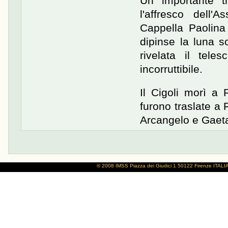
Un importante tr
l'affresco dell'
Cappella Paolin
dipinse la luna s
rivelata il tele
incorruttibile.
Il Cigoli morì a
furono traslate a 
Arcangelo e Gaeta
© 2008 IMSS
Piazza dei Giudici 1
50122 Firenze
ITALI