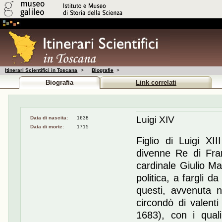
Itinerari Scientifici in Toscana
>
Biografie
>
Biografia
Link correlati
Luigi XIV
Data di nascita:
1638
Data di morte:
1715
Figlio di Luigi XI
divenne Re di Fran
cardinale Giulio Ma
politica, a fargli d
questi, avvenuta n
circondò di valenti
1683), con i quali