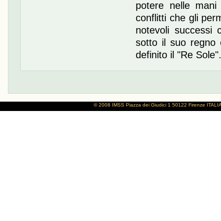
potere nelle mani
conflitti che gli pe
notevoli successi 
sotto il suo regno 
definito il "Re Sole"
© 2008 IMSS
Piazza dei Giudici 1
50122 Firenze
ITALI