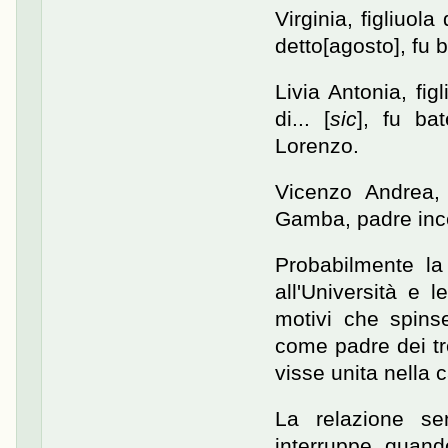
Virginia, figliuol
detto[agosto], fu 
Livia Antonia, fi
di... [
sic
], fu ba
Lorenzo.
Vicenzo Andrea,
Gamba, padre ince
Probabilmente la
all'Università e 
motivi che spinse
come padre dei tr
visse unita nella 
La relazione se
interruppe quand