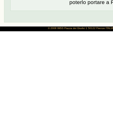
poterlo portare a 
© 2008 IMSS
Piazza dei Giudici 1
50122 Firenze
ITALI