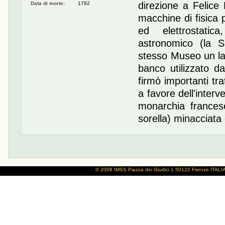
direzione a Felice
Data di morte:
1792
macchine di fisica
ed elettrostatica
astronomico (la S
stesso Museo un lab
banco utilizzato d
firmò importanti tra
a favore dell'inter
monarchia frances
sorella) minacciata 
© 2008 IMSS
Piazza dei Giudici 1
50122 Firenze
ITALI