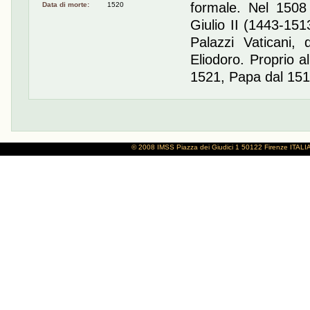
formale. Nel 1508
Data di morte:
1520
Giulio II (1443-151
Palazzi Vaticani,
Eliodoro. Proprio a
1521, Papa dal 1513
© 2008 IMSS
Piazza dei Giudici 1
50122 Firenze
ITALI