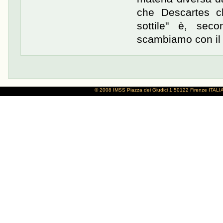
che Descartes ch
sottile" è, sec
scambiamo con il 
© 2008 IMSS
Piazza dei Giudici 1
50122 Firenze
ITALI