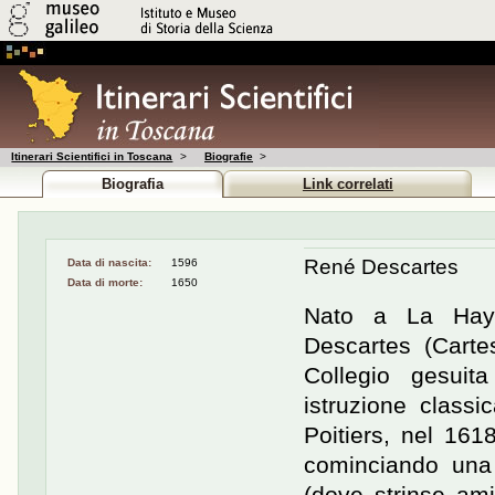
Itinerari Scientifici in Toscana
>
Biografie
>
Biografia
Link correlati
René Descartes
Data di nascita:
1596
Data di morte:
1650
Nato a La Haye,
Descartes (Cartes
Collegio gesuit
istruzione classic
Poitiers, nel 161
cominciando una 
(dove strinse am