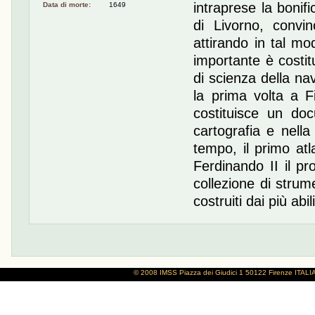
intraprese la bonifi
Data di morte:
1649
di Livorno, convi
attirando in tal mo
importante è costitu
di scienza della na
la prima volta a Fi
costituisce un doc
cartografia e nella
tempo, il primo at
Ferdinando II il pr
collezione di strume
costruiti dai più abi
© 2008 IMSS
Piazza dei Giudici 1
50122 Firenze
ITALI