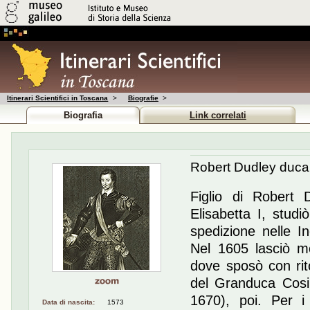
Itinerari Scientifici in Toscana
>
Biografie
>
Biografia
Link correlati
Robert Dudley duca
Figlio di Robert D
Elisabetta I, stud
spedizione nelle I
Nel 1605 lasciò mog
dove sposò con rito
del Granduca Cosi
1670), poi. Per i
Data di nascita:
1573