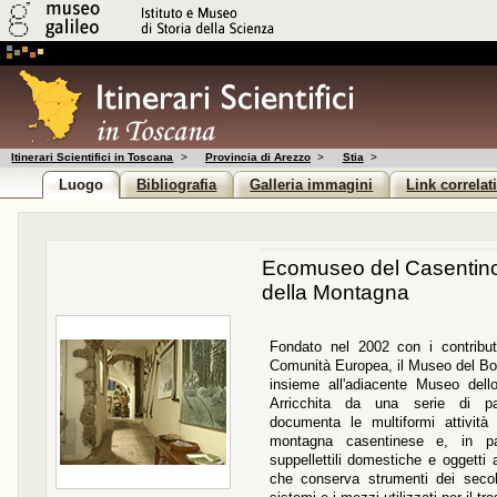
Itinerari Scientifici in Toscana
>
Provincia di Arezzo
>
Stia
>
Luogo
Bibliografia
Galleria immagini
Link correlat
Ecomuseo del Casentino
della Montagna
Fondato nel 2002 con i contribu
Comunità Europea, il Museo del Bo
insieme all'adiacente Museo dell
Arricchita da una serie di pann
documenta le multiformi attività 
montagna casentinese e, in par
suppellettili domestiche e oggetti a
che conserva strumenti dei secoli