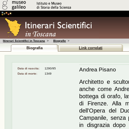
Itinerari Scientifici in Toscana
>
Biografie
>
Biografia
Link correlati
Andrea Pisano
Data di nascita:
1290/95
Data di morte:
1349
Architetto e scul
anche come Andrea
bottega di orafo, l
di Firenze. Alla 
dell'Opera del Du
Campanile, senza p
in disgrazia dopo