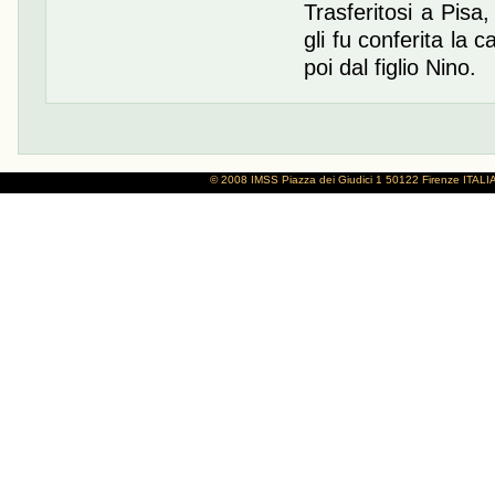
Trasferitosi a Pisa
gli fu conferita la
poi dal figlio Nino.
© 2008 IMSS
Piazza dei Giudici 1
50122 Firenze
ITALI