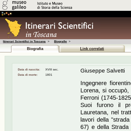
Itinerari Scientifici in Toscana
>
Biografie
>
Biografia
Link correlati
Giuseppe Salvetti
Data di nascita:
XVIII sec.
Data di morte:
1801
Ingegnere fiorentin
Lorena, si occupò,
Ferroni (1745-1825)
Suoi furono il pro
Lauretana, nel trat
lavori della "strad
67) e della Strada